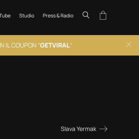
Tube
Studio
Press & Radio
N IL COUPON “
GETVIRAL
”
Cl
Slava Yermak