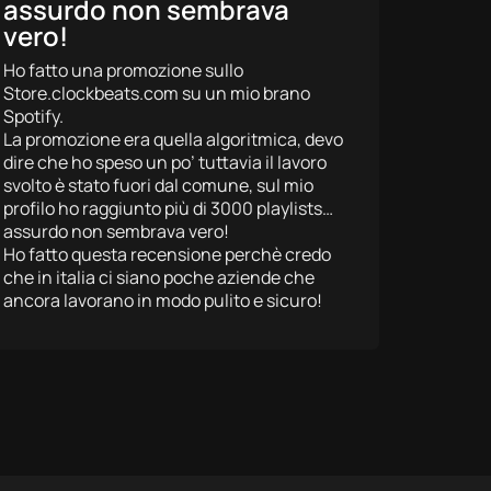
assurdo non sembrava
Sta and
vero!
soddisfa
la vostr
Ho fatto una promozione sullo
aumenta
Store.clockbeats.com su un mio brano
trovato
Spotify.
prossima
La promozione era quella algoritmica, devo
con voi 
dire che ho speso un po’ tuttavia il lavoro
brano
svolto è stato fuori dal comune, sul mio
profilo ho raggiunto più di 3000 playlists…
assurdo non sembrava vero!
Ho fatto questa recensione perchè credo
che in italia ci siano poche aziende che
ancora lavorano in modo pulito e sicuro!